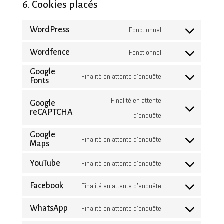
6. Cookies placés
WordPress
Fonctionnel
Consent
to
Wordfence
Fonctionnel
Consent
service
Google
to
Finalité en attente d’enquête
Fonts
wordpress
Consent
service
to
Finalité en attente
Google
wordfence
reCAPTCHA
service
Consent
d’enquête
google-
to
Google
Finalité en attente d’enquête
fonts
Maps
service
Consent
google-
to
YouTube
Finalité en attente d’enquête
Consent
recaptcha
service
to
Facebook
Finalité en attente d’enquête
google-
Consent
service
maps
to
WhatsApp
Finalité en attente d’enquête
youtube
Consent
service