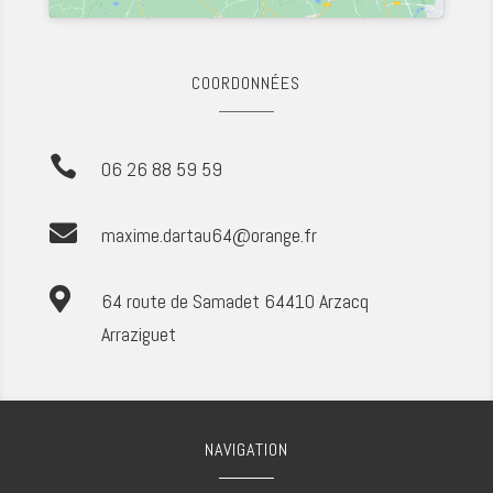
COORDONNÉES

06
26
88
59
59

maxime.dartau64@orange.fr

64 route de Samadet 64410 Arzacq
Arraziguet
NAVIGATION