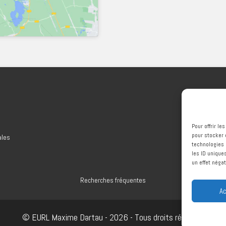
Pour offrir l
pour stocker 
ales
technologies 
les ID unique
un effet négat
Recherches fréquentes
Ac
t
Faux plafonds Thèze
Faux plafonds Garlin
Faux plafonds 
© EURL Maxime Dartau - 2026 - Tous droits réservés
aziguet
Spécialiste plâtrerie Thèze
Spécialiste plâtrerie Garlin