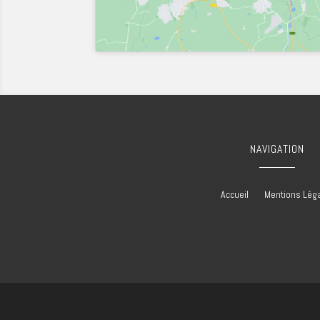
NAVIGATION
Accueil
Mentions Lég
Faux plafonds Arzacq-Arrazigue
Spécialiste plâtrerie Arzacq-Arr