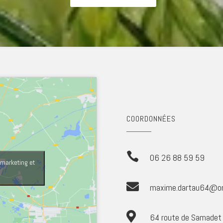
COORDONNÉES

06
26
88
59
59
 marketing et

maxime.dartau64@or

64 route de Samadet 