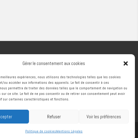
Gérer le consentement aux cookies
RÉALISATION
es meilleures expériences, nous utilisons des technologies telles que les cookies
et/ou accéder aux informations des appareils. Le fait de consentir à ces
nous permettra de traiter des données telles que le comportement de navigation ou
s sur ce site. Le fait de ne pas consentir ou de retirer son consentement peut avoir
if sur certaines caractéristiques et fonctions.
cepter
Refuser
Voir les préférences
Morlanne
Faux plafonds Lescar
Politique de cookies
Mentions Légales
Spécialiste plâtrerie Morlanne